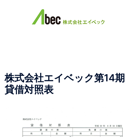
コ
ン
テ
ン
ツ
ト
へ
グ
ス
ル
キ
メ
ッ
ニ
株式会社エイベック第14期
プ
ュ
ー
貸借対照表