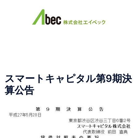
コ
ン
テ
ン
ツ
ト
へ
グ
ス
ル
キ
メ
ッ
ニ
スマートキャピタル第9期決
プ
ュ
ー
算公告