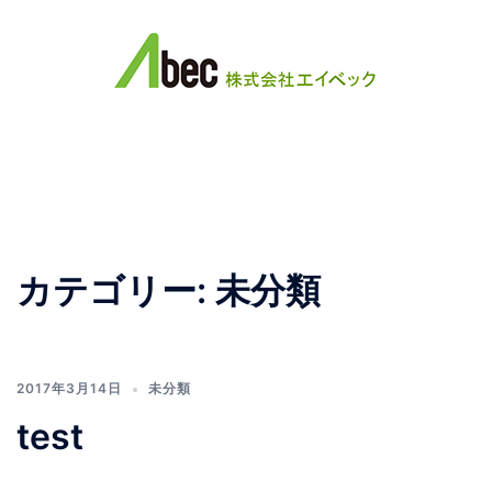
コ
ン
テ
ン
ツ
ト
へ
グ
ス
ル
キ
メ
ッ
ニ
プ
ュ
カテゴリー:
未分類
ー
2017年3月14日
未分類
test